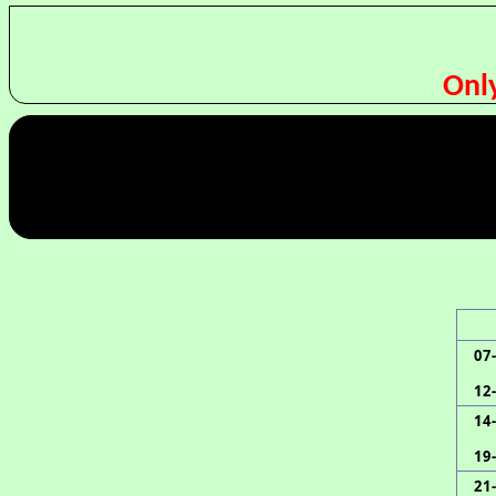
Onl
07
12
14
19
21