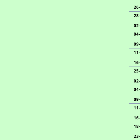
26
28
02
04
09
11
16
25
02
04
09
11
16
18
23