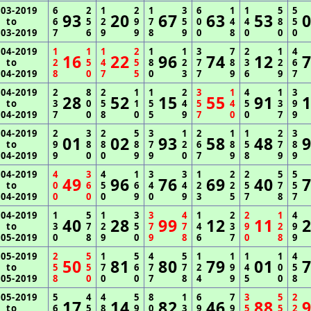
-03-2019
6
2
1
2
1
3
6
1
1
5
5
93
20
67
63
53
to
6
5
2
9
7
5
0
4
4
8
5
-03-2019
7
6
9
9
8
9
0
8
0
0
0
-04-2019
1
1
1
2
1
1
3
7
2
1
4
16
22
96
74
12
to
2
5
4
5
8
2
7
8
3
2
6
-04-2019
8
0
7
5
0
3
7
9
6
9
7
-04-2019
2
8
2
1
1
2
3
1
4
1
3
28
52
15
55
91
to
3
0
5
1
5
4
5
4
5
3
9
-04-2019
7
0
8
0
5
9
7
0
0
7
9
-04-2019
2
3
2
5
3
1
2
1
1
2
3
01
02
93
58
48
to
9
8
8
8
7
2
6
8
5
7
8
-04-2019
9
0
0
9
9
0
7
9
8
9
9
-04-2019
4
3
4
1
3
3
1
2
2
5
5
49
96
76
69
40
to
0
6
5
6
4
4
2
2
5
7
5
-04-2019
0
0
0
9
0
9
3
5
7
8
7
-04-2019
1
5
1
3
3
4
1
2
2
1
4
40
28
99
12
11
to
3
7
2
5
7
7
4
3
9
2
9
-05-2019
0
8
9
0
9
8
6
7
0
8
9
-05-2019
2
5
1
5
4
5
1
1
1
1
4
50
81
80
79
01
to
5
5
7
6
7
7
2
9
4
0
5
-05-2019
8
0
0
0
7
8
4
9
5
0
8
-05-2019
5
4
4
5
8
1
6
7
3
5
2
17
14
82
46
88
to
6
5
8
9
0
3
9
9
5
5
2