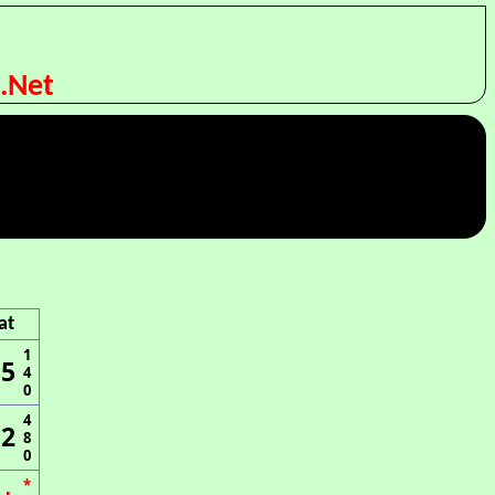
.Net
at
1
95
4
0
4
52
8
0
*