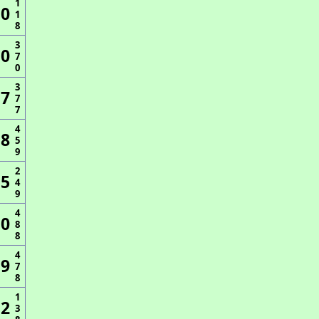
1
40
1
8
3
70
7
0
3
47
7
7
4
08
5
9
2
25
4
9
4
30
8
8
4
09
7
8
1
42
3