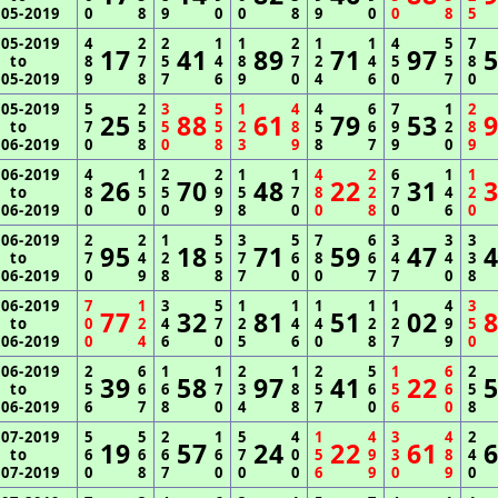
-05-2019
0
8
9
0
0
8
9
0
0
8
5
-05-2019
4
2
2
1
1
2
1
1
4
5
7
17
41
89
71
97
to
8
7
5
4
8
7
2
4
5
5
8
-05-2019
9
8
7
6
9
0
4
6
0
7
0
-05-2019
5
2
3
5
1
4
4
6
7
1
2
25
88
61
79
53
to
7
5
5
5
2
8
5
6
9
2
8
-06-2019
0
8
0
8
3
9
8
7
9
0
9
-06-2019
4
1
2
2
1
1
4
2
6
1
1
26
70
48
22
31
to
8
5
5
9
5
7
8
2
7
4
2
-06-2019
0
0
0
9
8
0
0
8
0
6
0
-06-2019
2
2
1
5
3
5
7
6
3
3
3
95
18
71
59
47
to
7
4
2
5
7
6
8
6
4
4
3
-06-2019
0
9
8
8
7
0
0
7
7
0
8
-06-2019
7
1
3
5
1
1
1
1
1
4
3
77
32
81
51
02
to
0
2
4
7
2
4
4
2
2
9
5
-06-2019
0
4
6
0
5
6
0
8
7
9
0
-06-2019
2
6
1
1
2
1
2
5
1
6
2
39
58
97
41
22
to
5
6
6
7
3
8
5
6
5
6
5
-06-2019
6
7
8
0
4
8
7
0
6
0
8
-07-2019
5
5
2
1
5
4
1
4
3
4
2
19
57
24
22
61
to
6
6
6
6
7
0
5
9
3
8
4
-07-2019
0
8
7
0
0
0
6
9
0
9
0