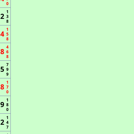
0
1
52
3
8
1
94
5
8
4
38
6
8
7
45
9
9
1
88
7
0
1
59
8
0
1
62
4
7