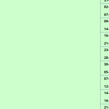
31
02
07
09
14
16
21
23
28
30
05
07
12
14
19
21