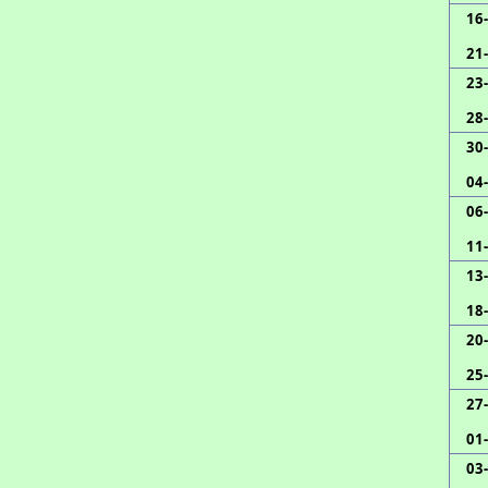
16
21
23
28
30
04
06
11
13
18
20
25
27
01
03