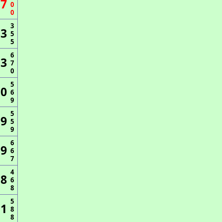
77
0
0
3
43
5
5
6
63
7
0
5
60
6
9
5
79
5
9
6
89
6
7
4
18
6
8
5
51
8
8