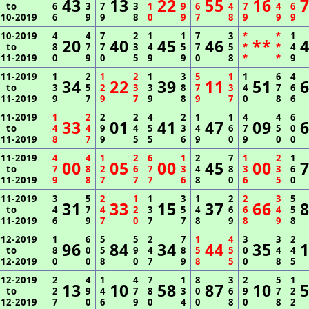
43
13
22
55
16
to
6
3
7
3
1
9
6
4
7
4
6
-10-2019
6
9
9
8
0
9
7
8
9
9
9
-10-2019
4
4
7
2
1
1
7
3
*
*
1
20
40
45
46
**
to
8
7
7
3
4
5
7
5
*
*
4
-11-2019
0
9
0
5
9
9
0
8
*
*
9
-11-2019
1
2
1
2
1
3
5
1
1
6
4
34
22
39
11
51
to
3
5
2
3
3
8
7
3
4
7
6
-11-2019
9
7
9
7
9
8
9
7
0
8
6
-11-2019
1
2
2
2
4
2
1
1
4
4
6
33
01
41
47
09
to
4
4
9
4
5
3
4
6
7
5
0
-11-2019
8
7
9
5
5
6
9
0
9
0
0
-11-2019
4
4
1
2
6
1
2
7
1
2
1
00
05
00
45
00
to
7
8
2
6
7
3
4
8
3
3
6
-11-2019
9
8
7
7
7
6
8
0
6
5
0
-11-2019
3
5
2
1
1
3
1
2
2
3
5
31
33
15
37
66
to
4
7
4
2
3
5
4
6
6
4
5
-11-2019
6
9
7
0
7
7
8
9
8
9
8
-12-2019
1
6
5
5
2
7
1
4
3
3
2
96
84
34
44
35
to
8
0
5
9
4
8
5
5
0
4
4
-12-2019
0
0
8
0
7
9
8
5
0
8
5
-12-2019
2
4
1
4
7
1
8
3
2
5
1
13
10
58
87
10
to
2
9
4
7
8
3
0
6
9
7
2
-12-2019
7
0
6
9
0
4
0
8
0
8
2