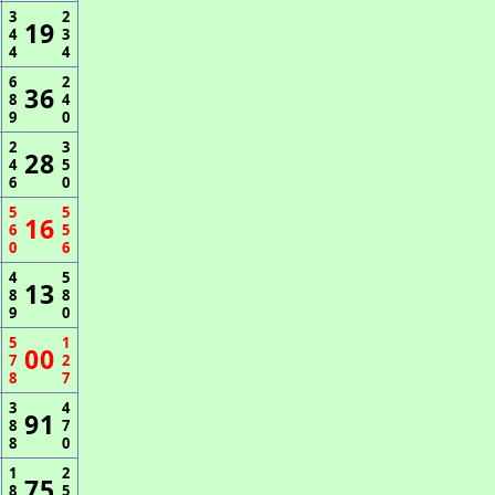
3
2
19
4
3
4
4
6
2
36
8
4
9
0
2
3
28
4
5
6
0
5
5
16
6
5
0
6
4
5
13
8
8
9
0
5
1
00
7
2
8
7
3
4
91
8
7
8
0
1
2
75
8
5