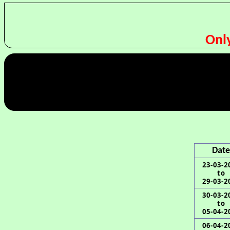
Onl
Date
23-03-2
to
29-03-2
30-03-2
to
05-04-2
06-04-2