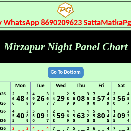
y WhatsApp 8690209623 SattaMatkaPg
Mirzapur Night Panel Chart
Go To Bottom
Mon
Tue
Wed
Thu
Fri
Sat
026
2
3
4
3
1
2
5
3
7
4
2
4
48
26
29
08
57
56
6
6
9
6
4
8
6
5
8
4
3
5
026
6
9
9
7
7
9
9
0
0
9
0
7
026
4
3
5
1
2
4
1
1
5
1
1
2
40
09
59
63
80
09
5
8
5
1
5
6
5
2
5
4
4
3
026
5
9
0
7
8
9
0
0
8
5
5
4
026
2
2
4
4
7
7
5
2
6
4
7
3