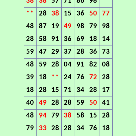
38
38
57
71
86
98
**
**
28
38
15
36
50
77
48
87
19
49
98
79
98
28
58
91
36
69
18
14
59
47
29
37
28
36
73
48
59
28
04
91
82
08
39
18
**
24
76
72
28
18
28
15
71
34
28
17
40
49
28
28
59
50
41
48
94
79
38
58
15
28
79
33
28
28
34
76
18